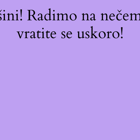
ašini! Radimo na neč
vratite se uskoro!