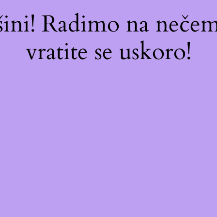
ašini! Radimo na neč
vratite se uskoro!