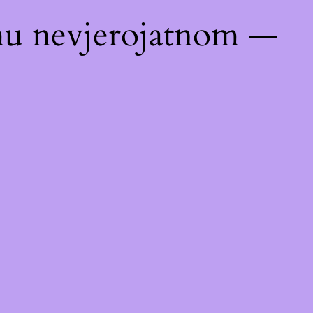
emu nevjerojatnom —