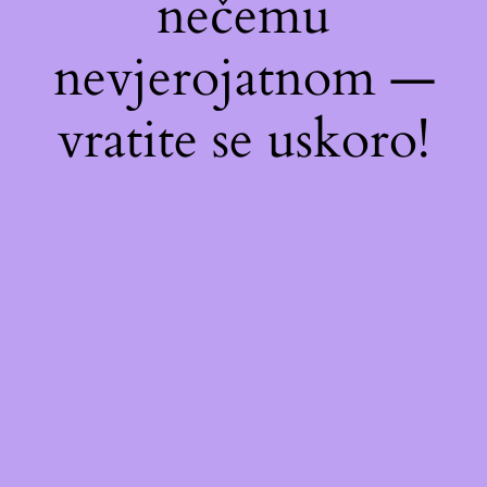
nečemu
nevjerojatnom —
vratite se uskoro!