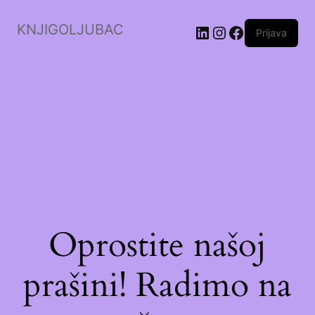
KNJIGOLJUBAC
LinkedIn
Instagram
Facebook
Prijava
Oprostite našoj
prašini! Radimo na