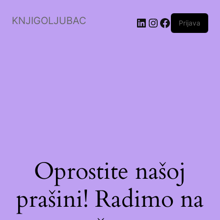
KNJIGOLJUBAC
LinkedIn
Instagram
Facebook
Prijava
Oprostite našoj
prašini! Radimo na