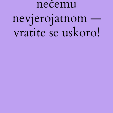
nečemu
nevjerojatnom —
vratite se uskoro!