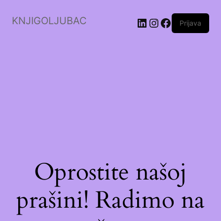
KNJIGOLJUBAC
LinkedIn
Instagram
Facebook
Prijava
Oprostite našoj
prašini! Radimo na