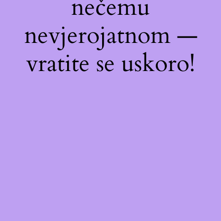
nečemu
nevjerojatnom —
vratite se uskoro!