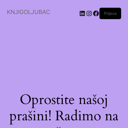
KNJIGOLJUBAC
LinkedIn
Instagram
Facebook
Prijava
Oprostite našoj
prašini! Radimo na