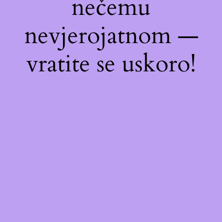
nečemu
nevjerojatnom —
vratite se uskoro!