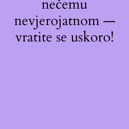
nečemu
nevjerojatnom —
vratite se uskoro!