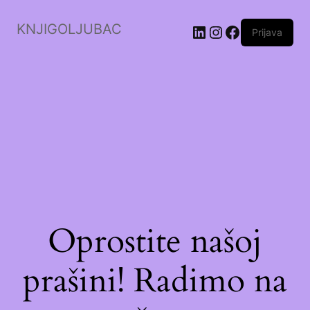
KNJIGOLJUBAC
LinkedIn
Instagram
Facebook
Prijava
Oprostite našoj
prašini! Radimo na