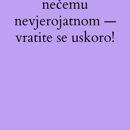
nečemu
nevjerojatnom —
vratite se uskoro!