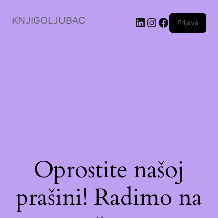
KNJIGOLJUBAC
LinkedIn
Instagram
Facebook
Prijava
Oprostite našoj
prašini! Radimo na