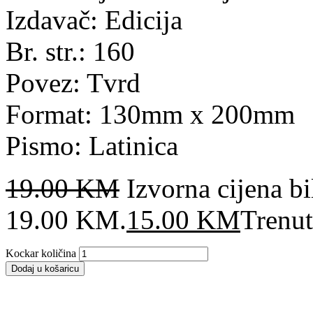
Izdavač: Edicija
Br. str.: 160
Povez: Tvrd
Format: 130mm x 200mm
Pismo: Latinica
19.00
KM
Izvorna cijena bil
19.00 KM.
15.00
KM
Trenut
Kockar količina
Dodaj u košaricu