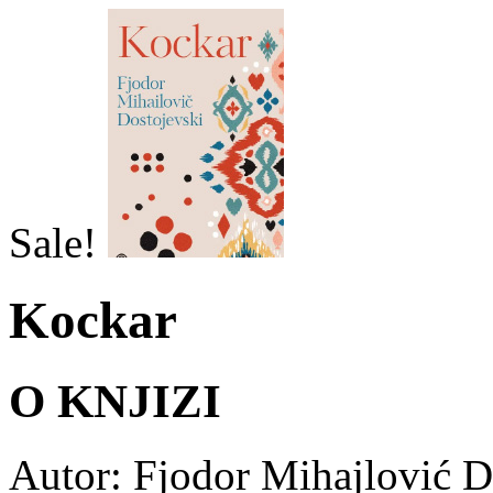
Sale!
Kockar
O KNJIZI
Autor: Fjodor Mihajlović D