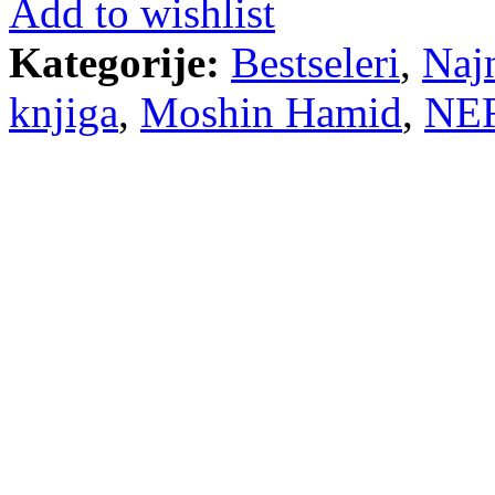
Add to wishlist
Kategorije:
Bestseleri
,
Najn
knjiga
,
Moshin Hamid
,
NE