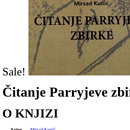
Sale!
Čitanje Parryjeve zb
O KNJIZI
Autor
Mirsad Kunić