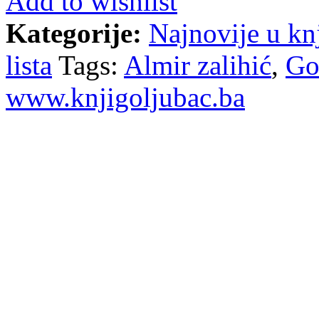
Add to wishlist
Kategorije:
Najnovije u knj
lista
Tags:
Almir zalihić
,
Go
www.knjigoljubac.ba